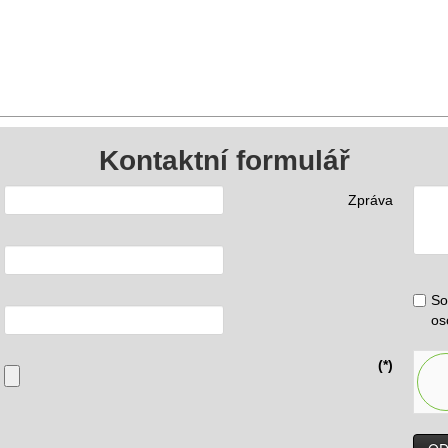
Kontaktní formulář
Zpráva
So
os
(*)